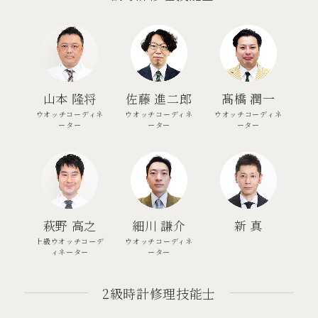
⼭本 隆将
佐藤 進二郎
髙橋 潤一
ウオッチコーディネ
ウオッチコーディネ
ウオッチコーディネ
ーター
ーター
ーター
萩野 ⾼之
細川 謙介
新 真
上級ウオッチコーデ
ウオッチコーディネ
ィネーター
ーター
2級時計修理技能士