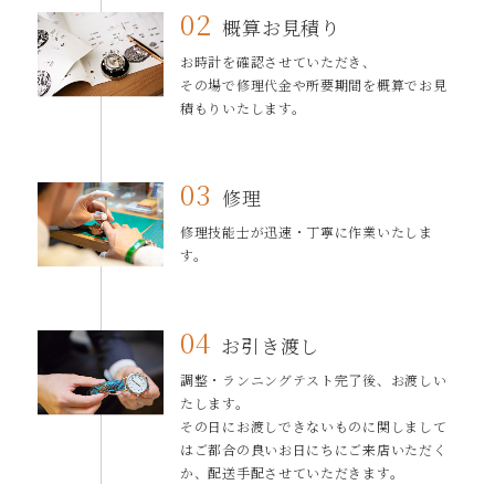
02
概算お⾒積り
お時計を確認させていただき、
その場で修理代⾦や所要期間を概算でお⾒
積もりいたします。
03
修理
修理技能⼠が迅速・丁寧に作業いたしま
す。
04
お引き渡し
調整・ランニングテスト完了後、お渡しい
たします。
その日にお渡しできないものに関しまして
はご都合の良いお⽇にちにご来店いただく
か、配送⼿配させていただきます。