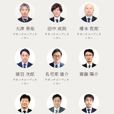
⼤津 泰祐
⽥中 成則
榎本 哲郎
ウオッチコーディネ
ウオッチコーディネ
ウオッチコーディネ
ーター
ーター
ーター
猪羽 次郎
名児耶 雄介
齋藤 陽介
ウオッチコーディネ
ウオッチコーディネ
ーター
ーター