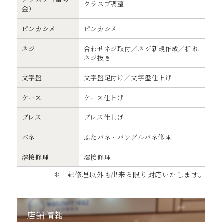
クラスプ調整
⾦）
ピンカシメ
ピンカシメ
ネジ
合わせネジ取付／ネジ新規作成／折れ
ネジ抜き
⽂字盤
⽂字盤⾜付け／⽂字盤仕上げ
ケース
ケース仕上げ
ブレス
ブレス仕上げ
バネ
ふたバネ・バングルバネ修理
溶接修理
溶接修理
＊上記修理以外も出来る限り対応いたします。
店舗情報