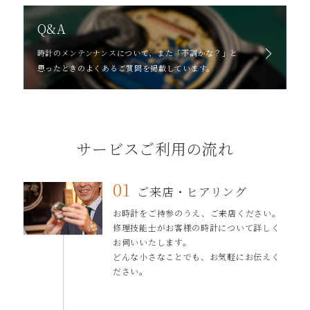
Q&A
時計のメンテンナンスについて、また「不調かな？」と
思ったときのよくあるご質問を掲載しています。
サービスご利⽤の流れ
01
ご来店・ヒアリング
お時計をご持参のうえ、ご来店ください。
修理技能士がお客様の時計について詳しく
お伺いいたします。
どんな⼩さなことでも、お気軽にお伝えく
ださい。