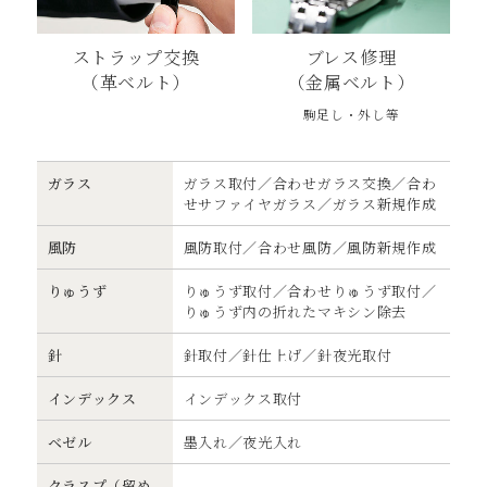
ストラップ交換
ブレス修理
（⾰ベルト）
（⾦属ベルト）
駒⾜し・外し等
ガラス
ガラス取付／合わせガラス交換／合わ
せサファイヤガラス／ガラス新規作成
⾵防
⾵防取付／合わせ⾵防／⾵防新規作成
りゅうず
りゅうず取付／合わせりゅうず取付／
りゅうず内の折れたマキシン除去
針
針取付／針仕上げ／針夜光取付
インデックス
インデックス取付
ベゼル
墨⼊れ／夜光⼊れ
クラスプ（留め