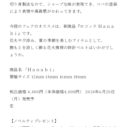
切り⾝製法なので、シャープな味が表現でき、コバの塗装
により表情や⾼級感がかわってきます。
今回のフェアのオススメは、新商品『ロコッテ Ｈａｎａ
ｂｉ』です。
花火や夕涼み、夏の季節を楽しむアイテムとして、
腕もとを涼しく飾る花火模様の時計ベルトはいかがでし
ょうか。
商品名 「Ｈａｎａｂｉ」
管幅サイズ 12ｍｍ 14ｍｍ 16ｍｍ 18ｍｍ
税込価格 4,400円（本体価格4,000円） 2024年6月20日
（月）発売予
【ノベルティプレゼント】