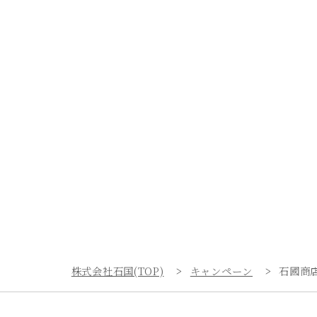
株式会社石国(TOP)
キャンペーン
石國商