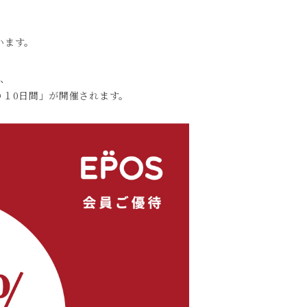
います。
は、
オの１0日間」が開催されます。