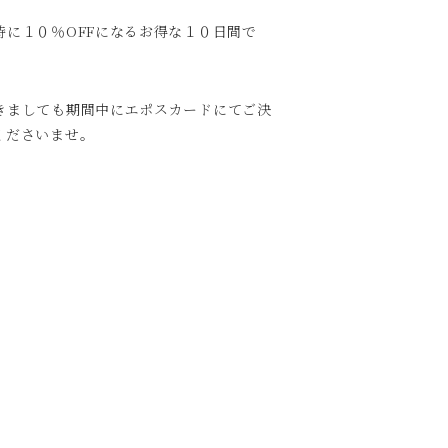
に１０％OFFになるお得な１０日間で
きましても期間中にエポスカードにてご決
くださいませ。