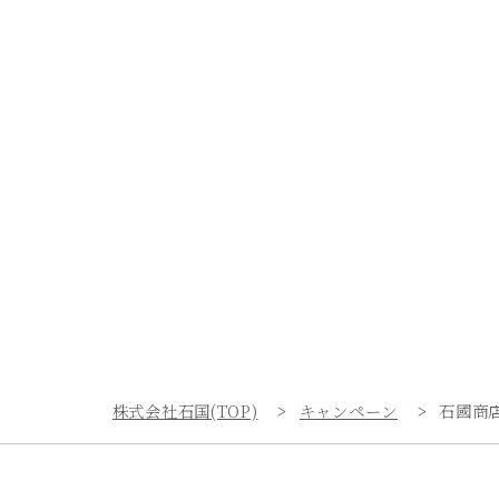
株式会社石国(TOP)
キャンペーン
石國商