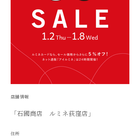
店舗情報
「石國商店 ルミネ荻窪店」
住所