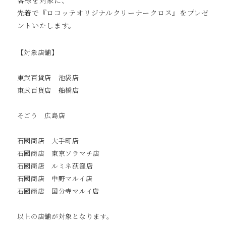
客様を対象に、
先着で『ロコッテオリジナルクリーナークロス』をプレゼ
ントいたします。
【対象店舗】
東武百貨店 池袋店
東武百貨店 船橋店
そごう 広島店
石國商店 大手町店
石國商店 東京ソラマチ店
石國商店 ルミネ荻窪店
石國商店 中野マルイ店
石國商店 国分寺マルイ店
以上の店舗が対象となります。