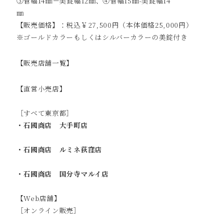
③管幅14㎜－美錠幅12㎜、④管幅15㎜-美錠幅14
【販売価格】：税込￥27,500円（本体価格25,000円）
※ゴールドカラーもしくはシルバーカラーの美錠付き
【販売店舗一覧】
【直営小売店】
［すべて東京都］
・石國商店 大手町店
・石國商店 ルミネ荻窪店
・石國商店 国分寺マルイ店
【Web店舗】
［オンライン販売］