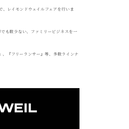
火)まで、レイモンドウェイルフェアを行いま
界でも数少ない、ファミリービジネスを一
ロ』、『フリーランサー』等、多数ラインナ