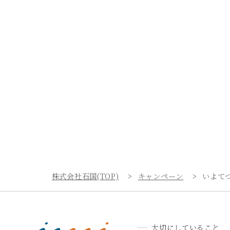
株式会社石国(TOP)
キャンペーン
いよて
大切にしていること