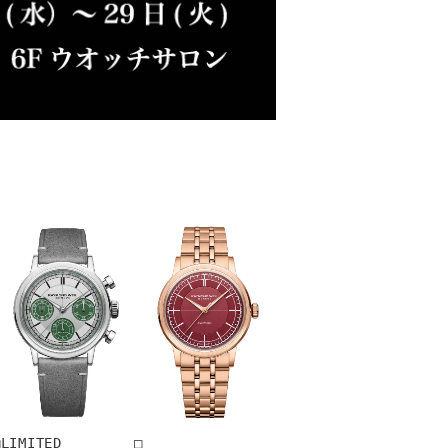
LIMITED

□
