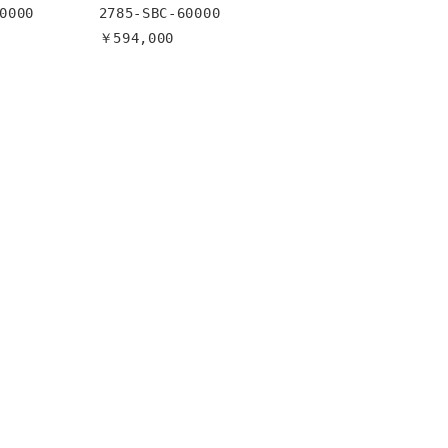
0000

2785-SBC-60000

￥594,000