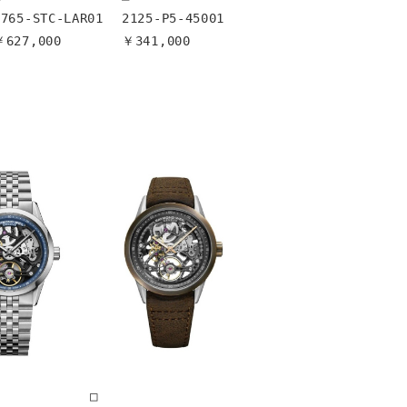
7765-STC-LAR01　
2125-P5-45001

￥627,000
￥341,000
□
