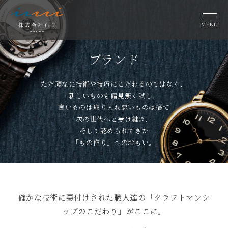
MENU
ブランド
ただ頑なに技術や技巧にこだわるのではなく、
新しいものも偏⾒無く試し、
良いものは取り⼊れ悪いものは捨て
次の世代へと受け継ぎ、
そして認められてきた
「もの作り」へのおもい。
確かな技術に裏付けされた職⼈達の「クラフトマンシ
ップのこだわり」がここに。