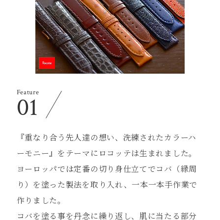
Feature
01
『重なり合う先⼈達の想い、洗練されたカラーハ
ーモニー』をテーマにロコッテは⽣まれました。
ヨーロッパでは定番の切り⾝仕⽴てでコバ（縁周
り）を塗った製法を取り⼊れ、⼀本⼀本⼿作業で
作りました。
コバを塗る事を丹念に繰り返し、肌に当たる部分