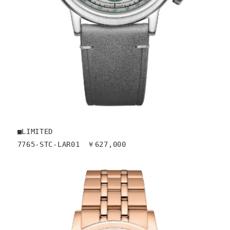
■LIMITED

7765-STC-LAR01　￥627,000