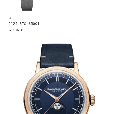
□

2125-STC-65001

￥286,000