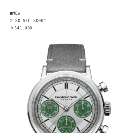
■NEW

2130-STC-80001

￥341,000