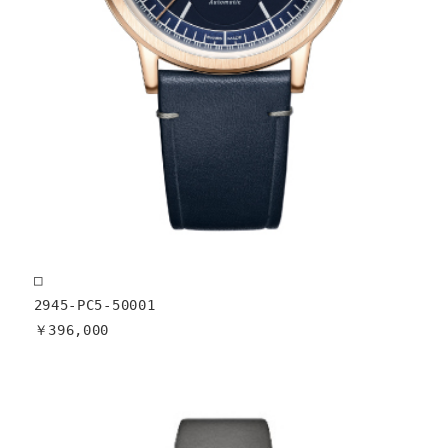
□

2945-PC5-50001

￥396,000