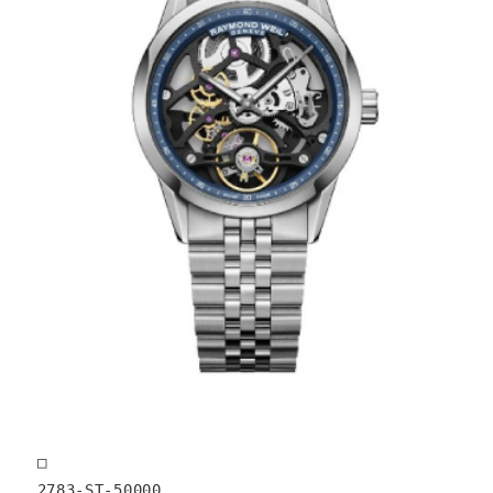
□

2783-ST-50000
