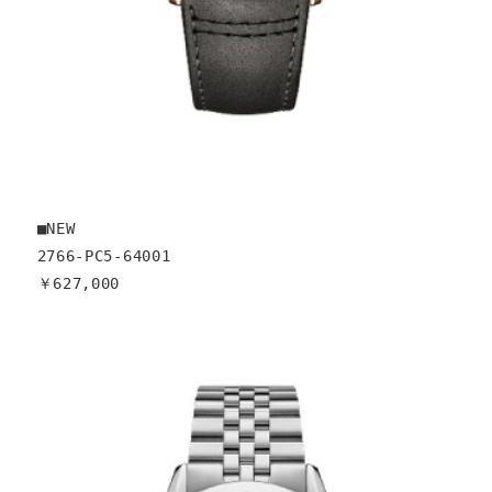
■NEW

2766-PC5-64001

￥627,000